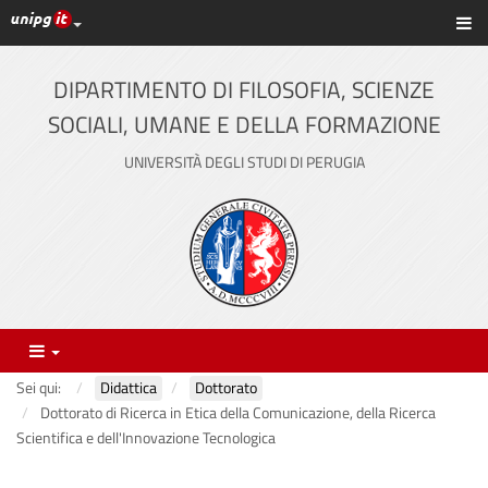
Link ai principali servizi web di Ateneo
Sc
Vai
al
contenuto
DIPARTIMENTO DI FILOSOFIA, SCIENZE
principale
SOCIALI, UMANE E DELLA FORMAZIONE
UNIVERSITÀ DEGLI STUDI DI PERUGIA
Menu
Sei qui:
Didattica
Dottorato
Dottorato di Ricerca in Etica della Comunicazione, della Ricerca
Scientifica e dell'Innovazione Tecnologica