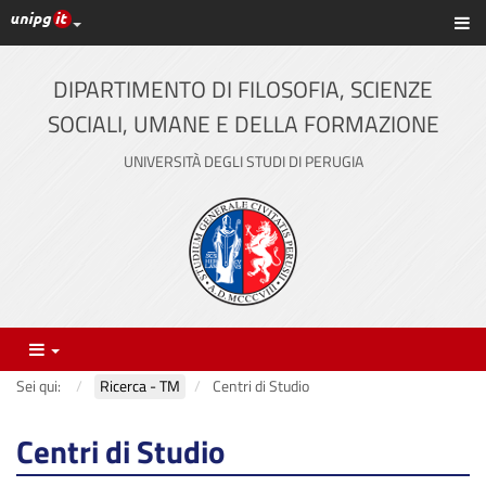
Link ai principali servizi web di Ateneo
Sc
Vai
al
contenuto
DIPARTIMENTO DI FILOSOFIA, SCIENZE
principale
SOCIALI, UMANE E DELLA FORMAZIONE
UNIVERSITÀ DEGLI STUDI DI PERUGIA
Menu
Sei qui:
Ricerca - TM
Centri di Studio
Centri di Studio