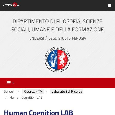
Link ai principali servizi web di Ateneo
Sc
Vai
al
contenuto
DIPARTIMENTO DI FILOSOFIA, SCIENZE
principale
SOCIALI, UMANE E DELLA FORMAZIONE
UNIVERSITÀ DEGLI STUDI DI PERUGIA
Menu
Sei qui:
Ricerca - TM
Laboratori di Ricerca
Human Cognition LAB
Human Cognition LAB