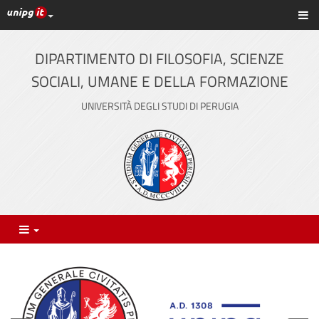
Link ai principali servizi web di Ateneo
Sc
Vai
al
contenuto
DIPARTIMENTO DI FILOSOFIA, SCIENZE
principale
SOCIALI, UMANE E DELLA FORMAZIONE
UNIVERSITÀ DEGLI STUDI DI PERUGIA
Menu