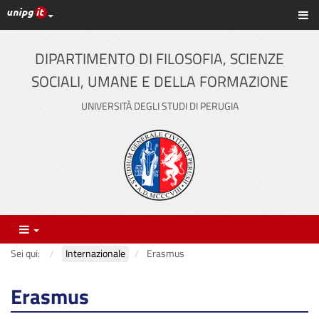
Link ai principali servizi web di Ateneo
Sc
Vai
al
contenuto
DIPARTIMENTO DI FILOSOFIA, SCIENZE
principale
SOCIALI, UMANE E DELLA FORMAZIONE
UNIVERSITÀ DEGLI STUDI DI PERUGIA
Menu
Sei qui:
Internazionale
Erasmus
Erasmus