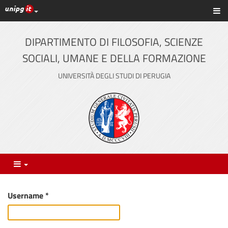
UniPG top links
Sh
Skip
to
content
DIPARTIMENTO DI FILOSOFIA, SCIENZE
SOCIALI, UMANE E DELLA FORMAZIONE
UNIVERSITÀ DEGLI STUDI DI PERUGIA
Menu
Username
*