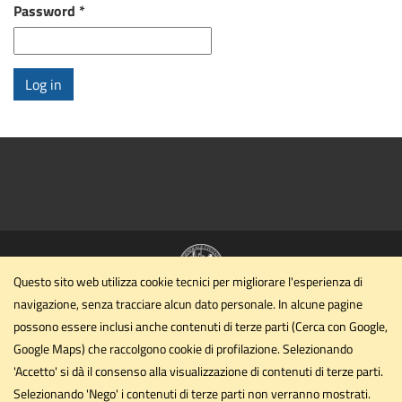
Password
*
Log in
Questo sito web utilizza cookie tecnici per migliorare l'esperienza di
navigazione, senza tracciare alcun dato personale. In alcune pagine
Dipartimento di Filosofia, scienze sociali, umane e della
possono essere inclusi anche contenuti di terze parti (Cerca con Google,
formazione
Google Maps) che raccolgono cookie di profilazione. Selezionando
Università degli Studi di Perugia
'Accetto' si dà il consenso alla visualizzazione di contenuti di terze parti.
Piazza G. Ermini, 1 - Perugia
Selezionando 'Nego' i contenuti di terze parti non verranno mostrati.