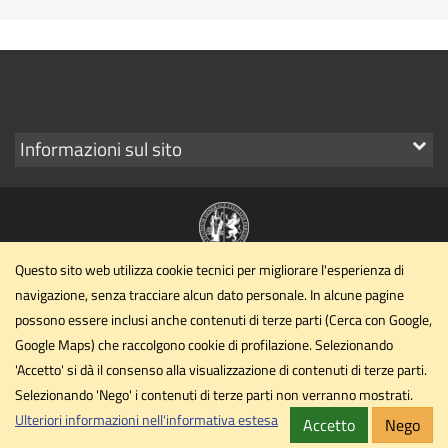
Mostra
Informazioni sul sito
i
link
Questo sito web utilizza cookie tecnici per migliorare l'esperienza di
Dipartimento di Filosofia, scienze sociali, umane e della
navigazione, senza tracciare alcun dato personale. In alcune pagine
formazione
possono essere inclusi anche contenuti di terze parti (Cerca con Google,
Università degli Studi di Perugia
Google Maps) che raccolgono cookie di profilazione. Selezionando
Piazza G. Ermini, 1 - Perugia
'Accetto' si dà il consenso alla visualizzazione di contenuti di terze parti.
Selezionando 'Nego' i contenuti di terze parti non verranno mostrati.
dipartimento.fissuf@unipg.it
Email
Ulteriori informazioni nell'informativa estesa
Accetto
Nego
Privacy
Cookie
Note legali
Accessibilità