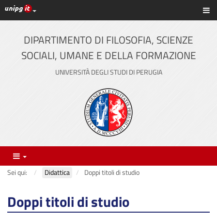
Link ai principali servizi web di Ateneo
Sc
Vai
al
contenuto
DIPARTIMENTO DI FILOSOFIA, SCIENZE
principale
SOCIALI, UMANE E DELLA FORMAZIONE
UNIVERSITÀ DEGLI STUDI DI PERUGIA
Menu
Sei qui:
Didattica
Doppi titoli di studio
Doppi titoli di studio