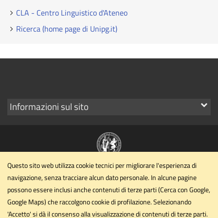
CLA - Centro Linguistico d'Ateneo
Ricerca (home page di Unipg.it)
Mostra
Informazioni sul sito
i
link
Questo sito web utilizza cookie tecnici per migliorare l'esperienza di
Dipartimento di Filosofia, scienze sociali, umane e della
navigazione, senza tracciare alcun dato personale. In alcune pagine
formazione
possono essere inclusi anche contenuti di terze parti (Cerca con Google,
Università degli Studi di Perugia
Google Maps) che raccolgono cookie di profilazione. Selezionando
Piazza G. Ermini, 1 - Perugia
'Accetto' si dà il consenso alla visualizzazione di contenuti di terze parti.