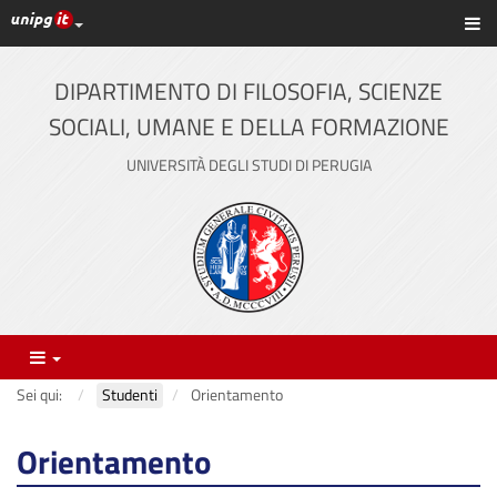
Link ai principali servizi web di Ateneo
Sc
Vai
al
contenuto
DIPARTIMENTO DI FILOSOFIA, SCIENZE
principale
SOCIALI, UMANE E DELLA FORMAZIONE
UNIVERSITÀ DEGLI STUDI DI PERUGIA
Menu
Sei qui:
Studenti
Orientamento
Orientamento