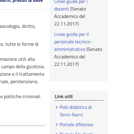
Narni, presso la sede
Linee guida per i
docenti
(Senato
Accademico del
22.11.2017)
ociologia, diritto,
Linee guida per il
personale tecnico-
e, tutte le forme di
amministrativo
(Senato
Accademico del
mazione utili alla
22.11.2017)
l campo della giustizia;
enzione e il trattamento
nale, penitenziario,
e politiche criminali.
Link utili
Polo didattico di
Terni-Narni
Portale d’Ateneo