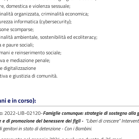
re, domestica e violenza sessuale;
inalità organizzata, criminalità economica;
curezza informatica (cybersecurity);
rsone scomparse;
inalità ambientale, sostenibilità ed ecoliteracy;
 e paure sociali;
 umani e reinserimento sociale;
tiva e mediazione penale;
 e digitalizzazione
tiva e giustizia di comunità.
ni e in corso)
:
o: 2022-LIB-02120-
Famiglie comunque: strategie di sostegno alla ge
 e di promozione del benessere dei figli -
“
Liberi di crescere” Interven
li di genitori in stato di detenzione - Con i Bambini.