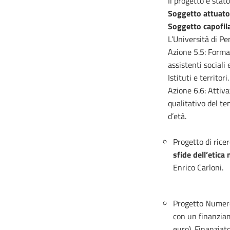
Il progetto è sta
Soggetto attuato
Soggetto capofil
L’Università di Pe
Azione 5.5: Formaz
assistenti sociali
Istituti e territori.
Azione 6.6: Attiv
qualitativo del te
d’età.
Progetto di rice
sfide dell’etica
Enrico Carloni.
Progetto Nume
con un finanziam
euro). Finanziat