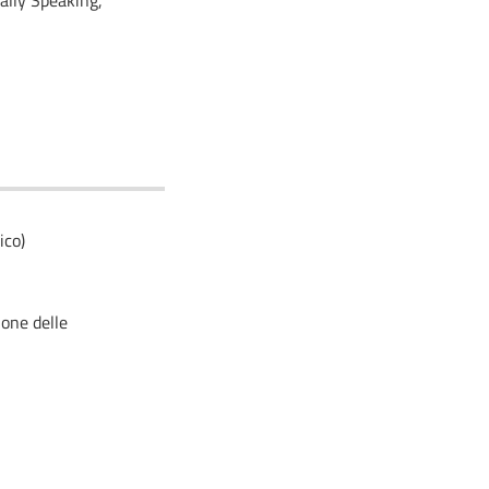
ally Speaking,
ico)
ione delle