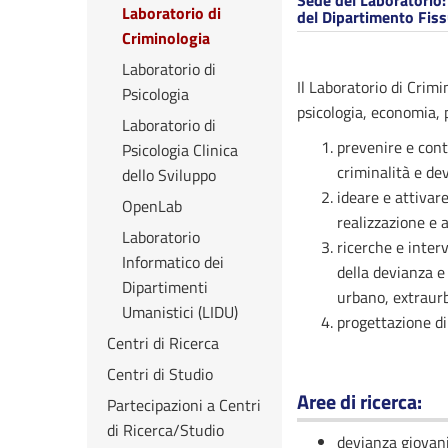
Sede del Laboratorio
Laboratorio di
del Dipartimento Fissu
Criminologia
Laboratorio di
Il Laboratorio di Crimi
Psicologia
psicologia, economia, p
Laboratorio di
prevenire e cont
Psicologia Clinica
criminalità e de
dello Sviluppo
ideare e attivar
OpenLab
realizzazione e a
Laboratorio
ricerche e interv
Informatico dei
della devianza e 
Dipartimenti
urbano, extraur
Umanistici (LIDU)
progettazione di 
Centri di Ricerca
Centri di Studio
Aree di ricerca
:
Partecipazioni a Centri
di Ricerca/Studio
devianza giovani