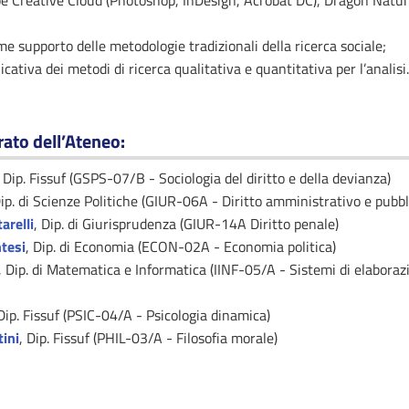
be Creative Cloud (Photoshop, InDesign, Acrobat DC), Dragon Natur
 supporto delle metodologie tradizionali della ricerca sociale;
ativa dei metodi di ricerca qualitativa e quantitativa per l’analisi.
rato dell’Ateneo
:
, Dip. Fissuf (GSPS-07/B - Sociologia del diritto e della devianza)
Dip. di Scienze Politiche (GIUR-06A - Diritto amministrativo e pubbl
arelli
, Dip. di Giurisprudenza (GIUR-14A Diritto penale)
tesi
, Dip. di Economia (ECON-02A - Economia politica)
, Dip. di Matematica e Informatica (IINF-05/A - Sistemi di elaboraz
 Dip. Fissuf (PSIC-04/A - Psicologia dinamica)
ini
, Dip. Fissuf (PHIL-03/A - Filosofia morale)