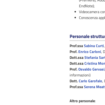
(Premiere), Ado
EndNote);
Videocamera come
Conoscenza applic
Personale struttu
Prof.ssa
Sabina Curti
Prof.
Enrico Carloni
, 
Dott.ssa
Stefania Sart
Dott.ssa
Cristina Mon
Prof.
Osvaldo Gervasi
informazioni)
Dott.
Carlo Garofalo
,
Prof.ssa
Serena Meatt
Altro personale
: