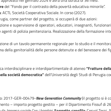
to approvato nel gennaio 2024 e avrà una durata di 36 mesi.
re
del “Fondo per il contrasto della povertà educativa minorile”.
a
: ACTL Società Cooperativa Sociale. In corso (2027).
rugia, come partner del progetto, si occuperà di due azioni:
ione e supervisione di operatori, educatori, insegnanti, funzionari
 e agenti di polizia penitenziaria. Realizzazione della formazione inte
azione di un tavolo permanente regionale per lo studio e il monitor
ma della genitorialità delle persone detenute e del benessere dei fig
rca interdisciplinare e interdipartimentale di ateneo
“Fratture della
 nella società democratica”
dell’Università degli Studi di Perugia co
ro: 2017-GER-00479-
New Generation Community
(il progetto si è 
ento – importo progetto gestito – per il Dipartimento Fissuf di 2
o da
Impresa sociale Con i bambini
.
Soggetto capofila
: Cesvol Terni. A