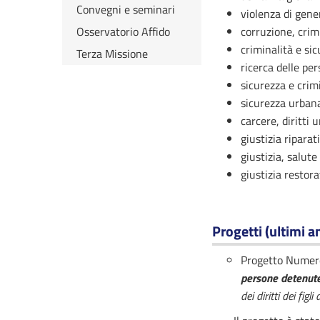
Convegni e seminari
violenza di gene
Osservatorio Affido
corruzione, crim
criminalità e si
Terza Missione
ricerca delle pe
sicurezza e crim
sicurezza urbana
carcere, diritti
giustizia ripara
giustizia, salute
giustizia restora
Progetti (ultimi an
Progetto Numer
persone detenute
dei diritti dei fig