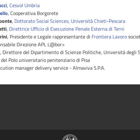
ucci
,
Cesvol Umbria
ello
, Cooperativa Borgorete
lponte
,
Dottorato Social Sciences, Università Chieti-Pescara
etti
,
Direttrice Ufficio di Esecuzione Penale Esterna di Terni
rini
, Presidente e Legale rappresentante di
Frontiera Lavoro
societ
onsabile Direzione APL L@bor>
, Direttore del Dipartimento di Scienze Politiche, Università degli S
 del Polo universitario penitenziario di Pisa
ecution manager delivery service - Almaviva S.P.A.