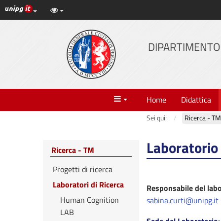
Link ai principali servizi web di Ateneo
Vai
al
contenuto
DIPARTIMENTO 
principale
Menu
Home
Didattica
Sei qui:
Ricerca - TM
Laboratorio 
Ricerca - TM
Progetti di ricerca
Laboratori di Ricerca
Responsabile del lab
Human Cognition
sabina.curti@unipg.it
LAB