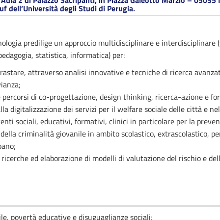
: Aula 2 di Palazzo Sacripanti, in Piazza Galeotto Marzio – 05035 
f dell’Università degli Studi di Perugia.
nologia predilige un approccio multidisciplinare e interdisciplinare (s
edagogia, statistica, informatica) per:
rastare, attraverso analisi innovative e tecniche di ricerca avanzat
vianza;
e percorsi di co-progettazione, design thinking, ricerca-azione e for
lla digitalizzazione dei servizi per il welfare sociale delle città e ne
enti sociali, educativi, formativi, clinici in particolare per la prev
della criminalità giovanile in ambito scolastico, extrascolastico, pe
bano;
ricerche ed elaborazione di modelli di valutazione del rischio e dell
le, povertà educative e disuguaglianze sociali;