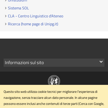
Unistudium
Sistema SOL
CLA - Centro Linguistico d'Ateneo
Ricerca (home page di Unipg.it)
Mostra
Informazioni sul sito
i
link
Questo sito web utilizza cookie tecnici per migliorare l'esperienza di
Dipartimento di Filosofia, scienze sociali, umane e della
navigazione, senza tracciare alcun dato personale. In alcune pagine
formazione
possono essere inclusi anche contenuti di terze parti (Cerca con Google,