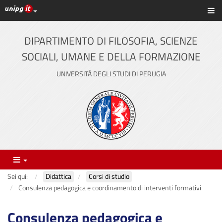
Link ai principali servizi web di Ateneo
Sc
Vai
al
contenuto
DIPARTIMENTO DI FILOSOFIA, SCIENZE
principale
SOCIALI, UMANE E DELLA FORMAZIONE
UNIVERSITÀ DEGLI STUDI DI PERUGIA
Menu
Sei qui:
Didattica
Corsi di studio
Consulenza pedagogica e coordinamento di interventi formativi
Consulenza pedagogica e