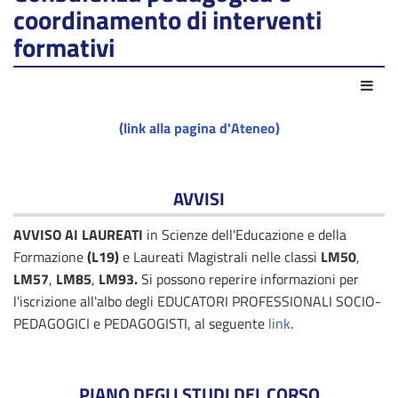
coordinamento di interventi
formativi
Azio
(link alla pagina d'Ateneo)
AVVISI
AVVISO AI LAUREATI
in Scienze dell'Educazione e della
Formazione
(L19)
e Laureati Magistrali nelle classi
LM50
,
LM57
,
LM85
,
LM93.
Si possono reperire informazioni per
l'iscrizione all'albo degli EDUCATORI PROFESSIONALI SOCIO-
PEDAGOGICI e PEDAGOGISTI, al seguente
link
.
PIANO DEGLI STUDI DEL CORSO