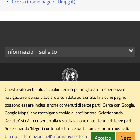
Ricerca (home page di Unipg.it)
Mostra
Informazioni sul sito
i
link
Questo sito web utilizza cookie tecnici per migliorare l'esperienza di
Dipartimento di Filosofia, scienze sociali, umane e della
navigazione, senza tracciare alcun dato personale. In alcune pagine
formazione
possono essere inclusi anche contenuti di terze parti (Cerca con Google,
Università degli Studi di Perugia
Google Maps) che raccolgono cookie di profilazione. Selezionando
Piazza G. Ermini, 1 - Perugia
'Accetto' si dà il consenso alla visualizzazione di contenuti di terze parti.
Selezionando 'Nego' i contenuti di terze parti non verranno mostrati.
dipartimento.fissuf@unipg.it
Email
Ulteriori informazioni nell'informativa estesa
Accetto
Nego
Privacy
Cookie
Note legali
Accessibilità