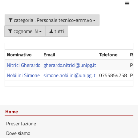
Azio
categoria : Personale tecnico-amm.vo
cognome: N
tutti
Nominativo
Email
Telefono
Ruo
Nitrici Gherardo
gherardo.nitrici@unipg.it
Per
Nobilini Simone
simone.nobilini@unipg.it
0755854758
Per
Home
Presentazione
Dove siamo