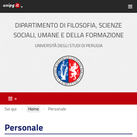
Link ai principali servizi web di Ateneo
Sc
Vai
al
contenuto
DIPARTIMENTO DI FILOSOFIA, SCIENZE
principale
SOCIALI, UMANE E DELLA FORMAZIONE
UNIVERSITÀ DEGLI STUDI DI PERUGIA
Menu
Sei qui:
Home
Personale
Personale