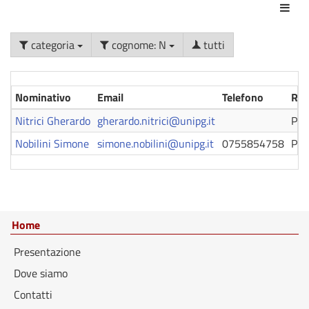
Azio
categoria
cognome: N
tutti
Nominativo
Email
Telefono
Ruo
Nitrici Gherardo
gherardo.nitrici@unipg.it
Per
Nobilini Simone
simone.nobilini@unipg.it
0755854758
Per
Home
Presentazione
Dove siamo
Contatti