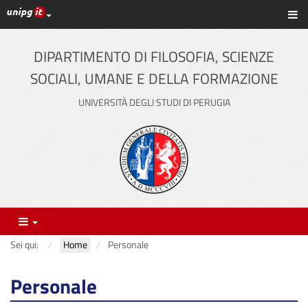
Link ai principali servizi web di Ateneo
Sc
Vai
al
contenuto
DIPARTIMENTO DI FILOSOFIA, SCIENZE
principale
SOCIALI, UMANE E DELLA FORMAZIONE
UNIVERSITÀ DEGLI STUDI DI PERUGIA
Menu
Sei qui:
Home
Personale
Personale